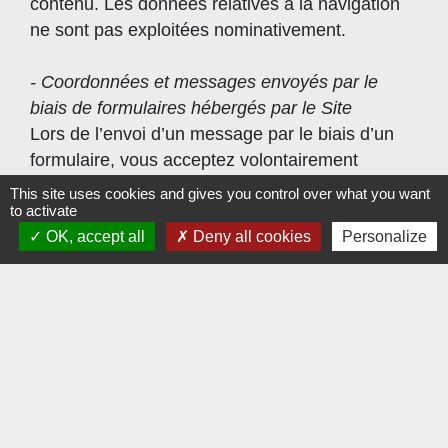
contenu. Les données relatives à la navigation
ne sont pas exploitées nominativement.
- Coordonnées et messages envoyés par le
biais de formulaires hébergés par le Site
Lors de l’envoi d’un message par le biais d’un
formulaire, vous acceptez volontairement
d’indiquer les données personnelles
This site uses cookies and gives you control over what you want
to activate
éventuellement demandées par la Structure
OK, accept all
Deny all cookies
Personalize
pour traiter votre demande. Les informations
ainsi recueillies ne servent qu’à traiter votre
demande. Ces informations collectées ne feront
l’objet d’aucune cession à des tiers ni d’aucun
autre traitement de la part de la Structure.
- Inscription à la Newsletter
Pour recevoir les lettres d’informations
électroniques de la Structure (ou « newsletters