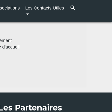
search
sociations
Les Contacts Utiles
gement
 d'accueil
Les Partenaires