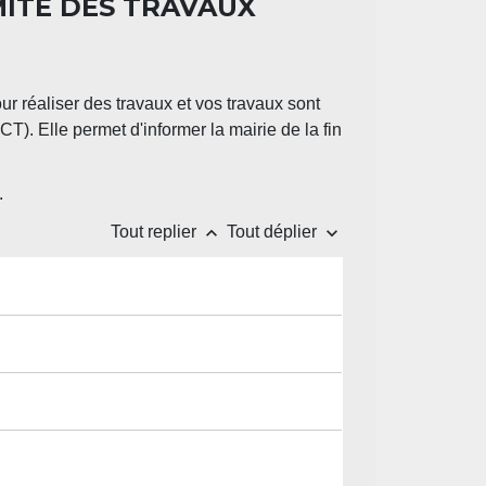
ITÉ DES TRAVAUX
r réaliser des travaux et vos travaux sont
). Elle permet d'informer la mairie de la fin
.
keyboard_arrow_up
keyboard_arrow_down
Tout replier
Tout déplier