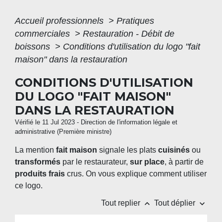
Accueil professionnels
>
Pratiques
commerciales
>
Restauration - Débit de
boissons
>
Conditions d'utilisation du logo "fait
maison" dans la restauration
CONDITIONS D'UTILISATION
DU LOGO "FAIT MAISON"
DANS LA RESTAURATION
Vérifié le 11 Jul 2023 - Direction de l'information légale et
administrative (Première ministre)
La mention
fait maison
signale les plats
cuisinés
ou
transformés
par le restaurateur,
sur place
, à partir de
produits frais
crus. On vous explique comment utiliser
ce logo.
keyboard_arrow_up
keyboard_arrow_down
Tout replier
Tout déplier