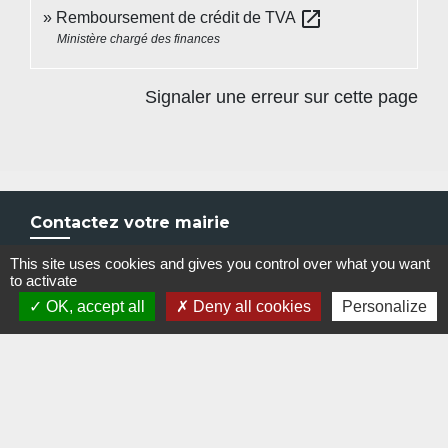
open_in_new
Remboursement de crédit de TVA
Ministère chargé des finances
Signaler une erreur sur cette page
Contactez votre mairie
Commune du Quesnel-Aubry
This site uses cookies and gives you control over what you want
to activate
Rue Pauvrette
OK, accept all
Deny all cookies
Personalize
60480 Le Quesnel-Aubry - FRANCE
+33 3 44 78 71 86
Contact par formulaire