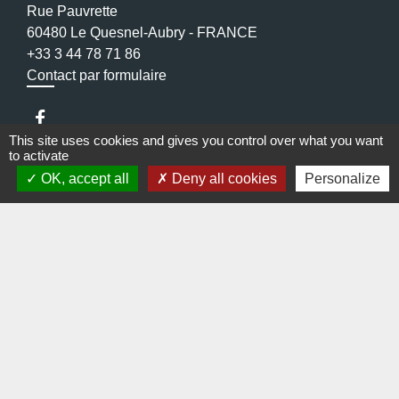
Rue Pauvrette
60480 Le Quesnel-Aubry - FRANCE
+33 3 44 78 71 86
Contact par formulaire
This site uses cookies and gives you control over what you want
to activate
OK, accept all
Deny all cookies
Personalize
Liens
Enquête Petite Enfance - Parents
Les Partenaires institutionnels
Région Hauts-de-France
Département de l'Oise
Communauté de Communes de l'Oise