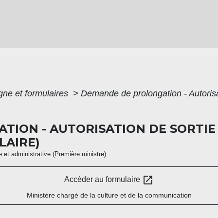
igne et formulaires
>
Demande de prolongation - Autorisa
ION - AUTORISATION DE SORTIE
LAIRE)
le et administrative (Première ministre)
open_in_new
Accéder au formulaire
Ministère chargé de la culture et de la communication