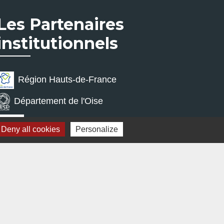
Les Partenaires
institutionnels
Région Hauts-de-France
Département de l'Oise
Communauté de Communes de
Deny all cookies
Personalize
l'Oise Picarde
Site réalisé par KOM Conseil
s