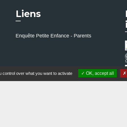
Liens
Enquête Petite Enfance - Parents
 control over what you want to activate
OK, accept all
alité
-
Accessibilité
-
Plan du site
-
Gestion des cookie
Site créé en partenariat avec Réseau des Communes