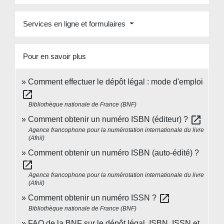
Services en ligne et formulaires
Pour en savoir plus
Comment effectuer le dépôt légal : mode d'emploi
open_in_new
Bibliothèque nationale de France (BNF)
open_in_new
Comment obtenir un numéro ISBN (éditeur) ?
Agence francophone pour la numérotation internationale du livre
(Afnil)
Comment obtenir un numéro ISBN (auto-édité) ?
open_in_new
Agence francophone pour la numérotation internationale du livre
(Afnil)
open_in_new
Comment obtenir un numéro ISSN ?
Bibliothèque nationale de France (BNF)
FAQ de la BNF sur le dépôt légal, ISBN, ISSN et