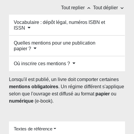
keyboard_arrow_up
keyboard_arrow_down
Tout replier
Tout déplier
Vocabulaire : dépôt légal, numéros ISBN et
ISSN
Quelles mentions pour une publication
papier ?
Où inscrire ces mentions ?
Lorsqu'il est publié, un livre doit comporter certaines
mentions obligatoires
. Un régime différent s'applique
selon que l'ouvrage est diffusé au format
papier
ou
numérique
(e-book).
Textes de référence