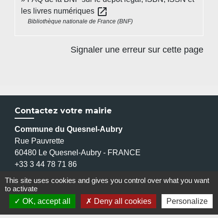
open_in_new
les livres numériques
Bibliothèque nationale de France (BNF)
Signaler une erreur sur cette page
Contactez votre mairie
Commune du Quesnel-Aubry
Rue Pauvrette
60480 Le Quesnel-Aubry - FRANCE
+33 3 44 78 71 86
Contact par formulaire
This site uses cookies and gives you control over what you want
to activate
OK, accept all
Deny all cookies
Personalize