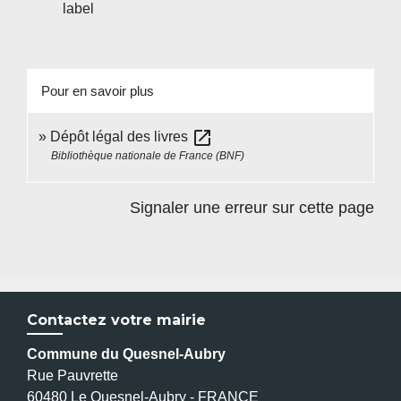
label
Pour en savoir plus
open_in_new
Dépôt légal des livres
Bibliothèque nationale de France (BNF)
Signaler une erreur sur cette page
Contactez votre mairie
Commune du Quesnel-Aubry
Rue Pauvrette
60480 Le Quesnel-Aubry - FRANCE