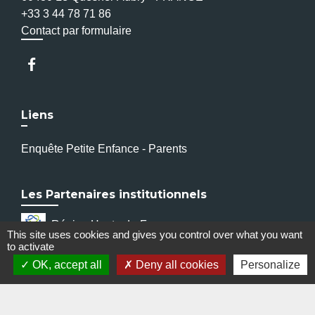
+33 3 44 78 71 86
Contact par formulaire
Liens
Enquête Petite Enfance - Parents
Les Partenaires institutionnels
Région Hauts-de-France
This site uses cookies and gives you control over what you want
to activate
Département de l'Oise
OK, accept all
Deny all cookies
Personalize
Communauté de Communes de l'Oise
Picarde